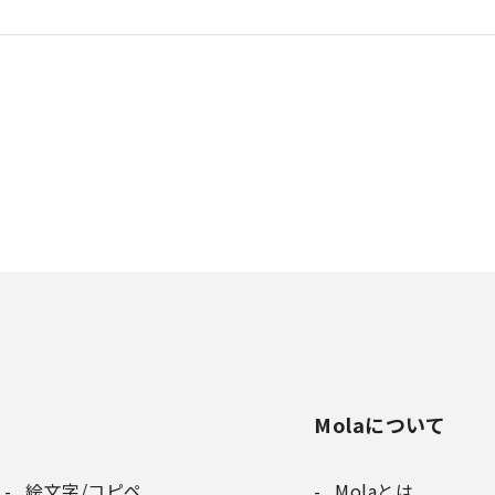
Molaについて
絵文字/コピペ
Molaとは