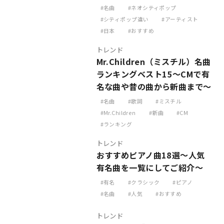
名曲
ネオシティポップ
シティポップ違い
アーティスト
日本
おすすめ
トレンド
Mr.Children（ミスチル）名曲
ランキングベスト15～CMで有
名な曲や昔の曲から新曲まで～
名曲
歌詞
ミスチル
Mr.Children
新曲
CM
ランキング
トレンド
おすすめピアノ曲18選～人気
有名曲を一覧にしてご紹介～
有名
クラシック
ピアノ
名曲
人気
おすすめ
トレンド