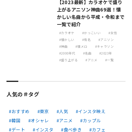
【2023最新】カラオケで盛り
上がるアニソン神曲69選！懐
かしい名曲から平成・令和まで
一覧で紹介
カラオケ
かっこいい
女性
懐かしい
有名
アニソン
神曲
懐メロ
キャラソン
2000年代
名曲
2023年
盛り上がる
アニメ
一覧
人気の＃タグ
おすすめ
東京
人気
インスタ映え
韓国
オシャレ
アニメ
カップル
デート
インスタ
食べ歩き
カフェ