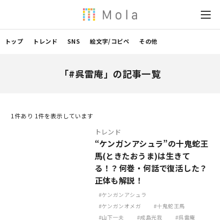
トップ
トレンド
SNS
絵文字/コピペ
その他
「#呉雷庵」の記事一覧
1
件あり 1件を表示しています
トレンド
“ケンガンアシュラ”の十鬼蛇王
馬(ときたおうま)は生きて
る！？何巻・何話で復活した？
正体も解説！
ケンガンアシュラ
ケンガンオメガ
十鬼蛇王馬
山下一夫
成島光我
呉雷庵