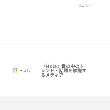
ニキビ
『Mola』世の中のト
レンド・話題を解説す
るメディア