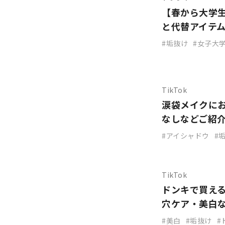
【春から大学
と代替アイテ
垢抜け
女子大
TikTok
涙袋メイクに
なしなどご紹
アイシャドウ
TikTok
ドンキで買え
穴ケア・美白
美白
垢抜け