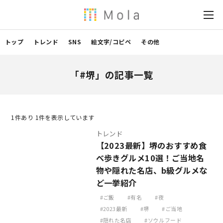
トップ
トレンド
SNS
絵文字/コピペ
その他
「#堺」の記事一覧
1
件あり 1件を表示しています
トレンド
【2023最新】堺のおすすめ食
べ歩きグルメ10選！ご当地名
物や隠れた名店、b級グルメな
ど一挙紹介
ご飯
有名
夜
2023最新
堺
ご当地
隠れた名店
ソウルフード