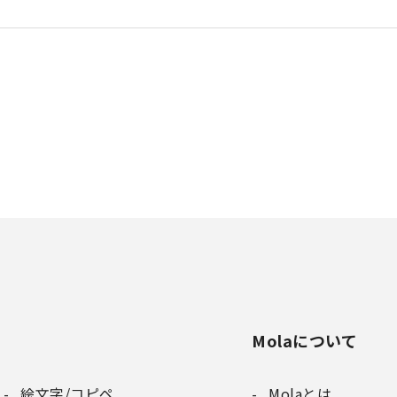
Molaについて
絵文字/コピペ
Molaとは