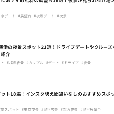
トにおすすめ無料の展望台16選！夜景が見られる穴場
東京デート
展望台
夜景デート
夜景
】横浜の夜景スポット21選！ドライブデートやクルーズ
で紹介
ット
横浜夜景
カップル
デート
ドライブ
夜景
ポット18選！インスタ映え間違いなしのおすすめスポ
夜景スポット
東京夜景
渋谷夜景
都内夜景
渋谷展望台