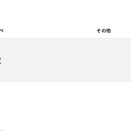
ペ
その他
覧