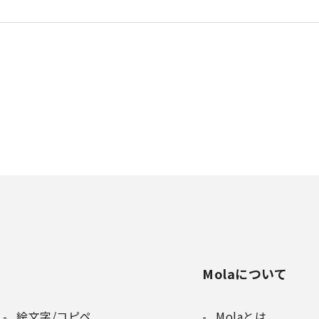
Molaについて
絵文字/コピペ
Molaとは