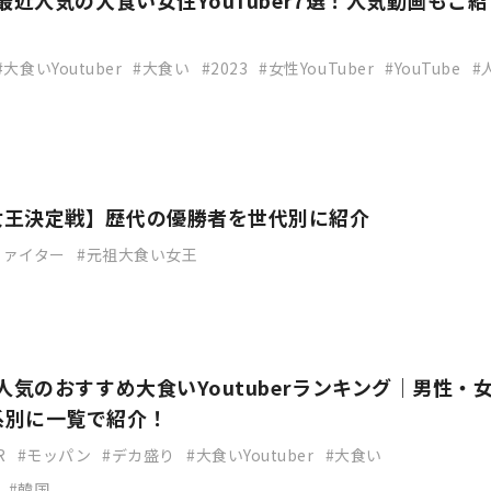
】最近人気の大食い女性YouTuber7選！人気動画もご紹
大食いYoutuber
大食い
2023
女性YouTuber
YouTube
女王決定戦】歴代の優勝者を世代別に紹介
ファイター
元祖大食い女王
】人気のおすすめ大食いYoutuberランキング｜男性・
系別に一覧で紹介！
R
モッパン
デカ盛り
大食いYoutuber
大食い
韓国