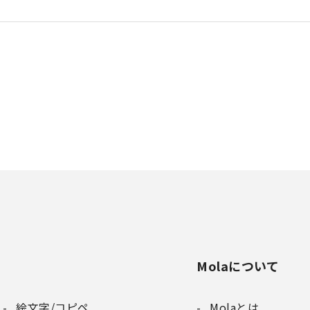
Molaについて
絵文字/コピペ
Molaとは