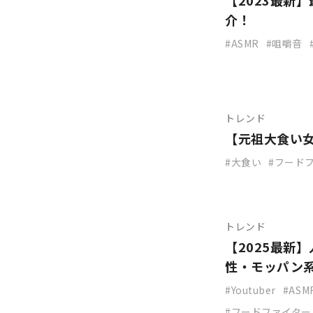
【2023最新
介！
ASMR
咀嚼音
トレンド
【元祖大食い
大食い
フード
トレンド
【2025最新
性・モッパン
Youtuber
ASM
フードファイター