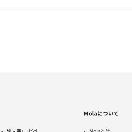
Molaについて
絵文字/コピペ
Molaとは