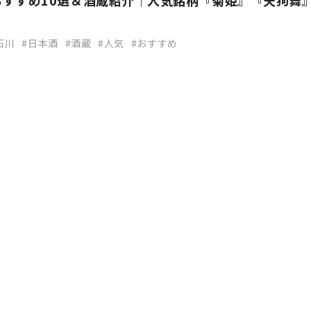
おすすめ10選＆酒蔵紹介｜人気銘柄『菊姫』『天狗舞
石川
日本酒
酒蔵
人気
おすすめ