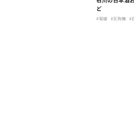
石川の日本酒
ど
菊姫
天狗舞