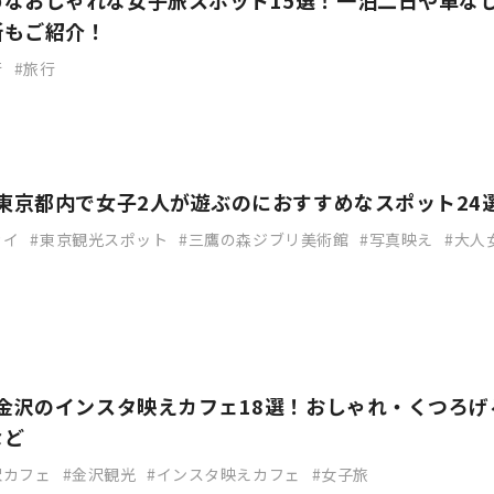
めなおしゃれな女子旅スポット15選！一泊二日や車な
所もご紹介！
行
旅行
】東京都内で女子2人が遊ぶのにおすすめなスポット24
カイ
東京観光スポット
三鷹の森ジブリ美術館
写真映え
大人
】金沢のインスタ映えカフェ18選！おしゃれ・くつろげ
など
沢カフェ
金沢観光
インスタ映えカフェ
女子旅