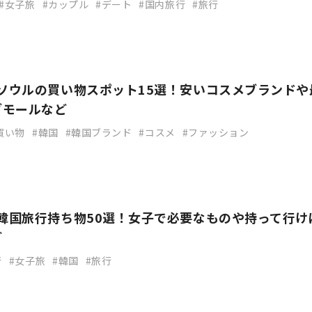
女子旅
カップル
デート
国内旅行
旅行
国ソウルの買い物スポット15選！安いコスメブランドや
グモールなど
買い物
韓国
韓国ブランド
コスメ
ファッション
】韓国旅行持ち物50選！女子で必要なものや持って行け
ど
行
女子旅
韓国
旅行