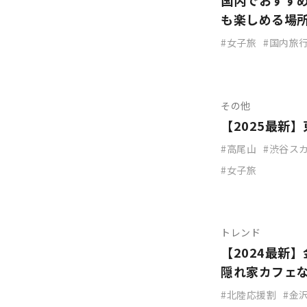
国内でおすす
も楽しめる場
女子旅
国内旅
その他
【2025最新
高尾山
渋谷ス
女子旅
トレンド
【2024最新
隠れ家カフェ
北陸応援割
金