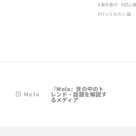
海外旅行
初心
行ってみたい国
『Mola』世の中のト
レンド・話題を解説す
るメディア