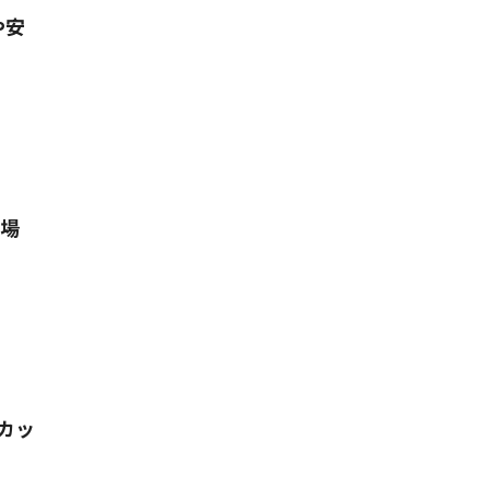
や安
る場
カッ