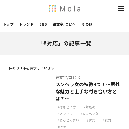
トップ
トレンド
SNS
絵文字/コピペ
その他
「#対応」の記事一覧
1
件あり 1件を表示しています
絵文字/コピペ
メンヘラ女の特徴9つ！〜意外
な魅力と上手な付き合い方と
は？～
付き合い方
対処法
メンヘラ
メンヘラ女
めんどくさい
対応
魅力
特徴