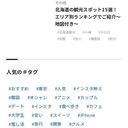
その他
北海道の観光スポット15選！
エリア別ランキングでご紹介～
地図付き～
北海道観光
小樽
キロロ
函館
旭川
層雲峡
旅行
人気の＃タグ
おすすめ
東京
人気
インスタ映え
韓国
オシャレ
アニメ
カップル
デート
インスタ
食べ歩き
カフェ
大学生
安い
スイーツ
iPhone
推し活
旅行
関東
グルメ