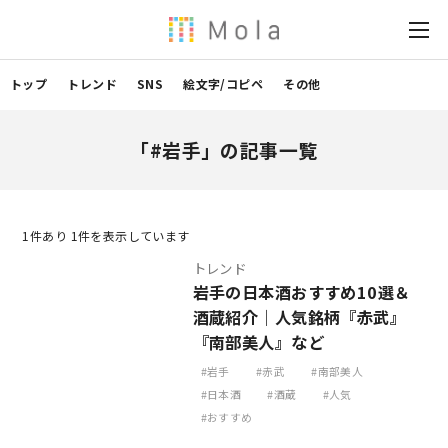
トップ
トレンド
SNS
絵文字/コピペ
その他
「#岩手」の記事一覧
1
件あり 1件を表示しています
トレンド
岩手の日本酒おすすめ10選＆
酒蔵紹介｜人気銘柄『赤武』
『南部美人』など
岩手
赤武
南部美人
日本酒
酒蔵
人気
おすすめ