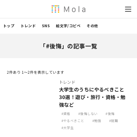
トップ
トレンド
SNS
絵文字/コピペ
その他
「#後悔」の記事一覧
2
件あり 1〜2件を表示しています
トレンド
大学生のうちにやるべきこと
30選！遊び・旅行・資格・勉
強など
資格
後悔しない
後悔
やるべきこと
勉強
就職
大学生