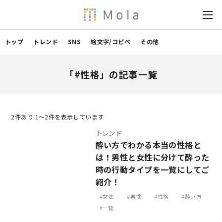
トップ
トレンド
SNS
絵文字/コピペ
その他
「#性格」の記事一覧
2
件あり 1〜2件を表示しています
トレンド
酔い方でわかる本当の性格と
は！男性と女性に分けて酔った
時の行動タイプを一覧にしてご
紹介！
女性
男性
性格
酔い方
一覧