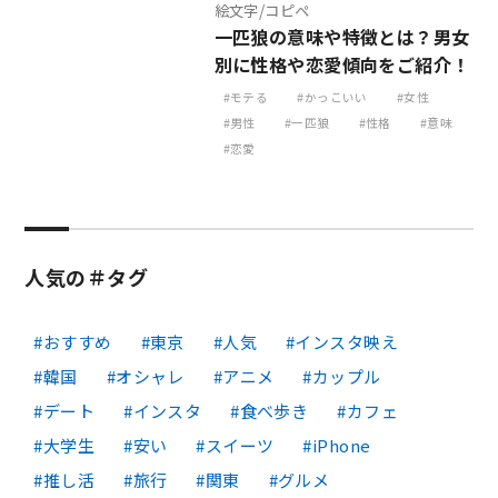
絵文字/コピペ
一匹狼の意味や特徴とは？男女
別に性格や恋愛傾向をご紹介！
モテる
かっこいい
女性
男性
一匹狼
性格
意味
恋愛
人気の＃タグ
おすすめ
東京
人気
インスタ映え
韓国
オシャレ
アニメ
カップル
デート
インスタ
食べ歩き
カフェ
大学生
安い
スイーツ
iPhone
推し活
旅行
関東
グルメ