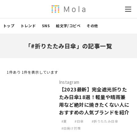
トップ
トレンド
SNS
絵文字/コピペ
その他
「#折りたたみ日傘」の記事一覧
1
件あり 1件を表示しています
Instagram
【2023最新】完全遮光折りた
たみ日傘18選！軽量や晴雨兼
用など絶対に焼きたくない人に
おすすめの人気ブランドを紹介
夏
日傘
折りたたみ日傘
日焼け対策