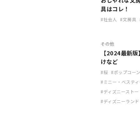
おしゃれな文
具はコレ！
社会人
文房具
その他
【2024最新
けなど
桜
ポップコー
ミニー・べスティ
ディズニーストー
ディズニーランド