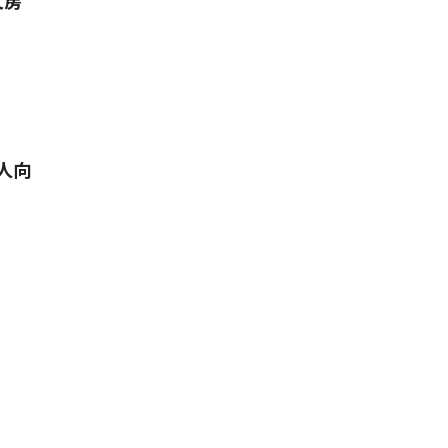
文房
人向