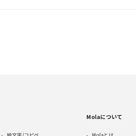
Molaについて
絵文字/コピペ
Molaとは