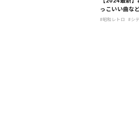
【2024最新
っこいい曲な
昭和レトロ
シ