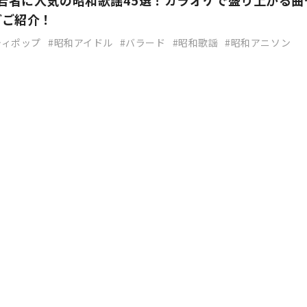
】若者に人気の昭和歌謡45選！カラオケで盛り上がる曲
どご紹介！
ティポップ
昭和アイドル
バラード
昭和歌謡
昭和アニソン