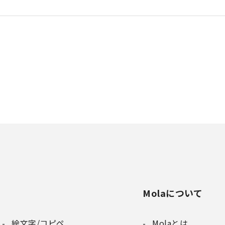
Molaについて
絵文字/コピペ
Molaとは