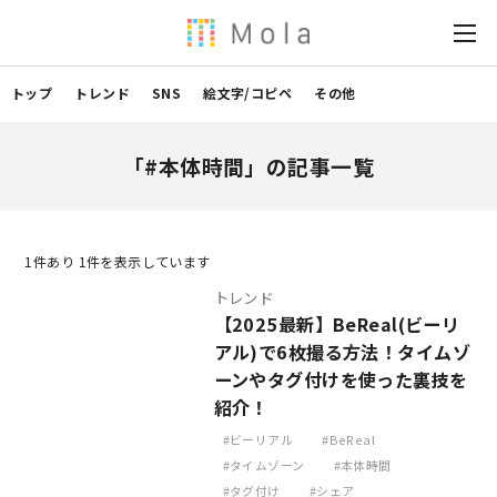
トップ
トレンド
SNS
絵文字/コピペ
その他
「#本体時間」の記事一覧
1
件あり 1件を表示しています
トレンド
【2025最新】BeReal(ビーリ
アル)で6枚撮る方法！タイムゾ
ーンやタグ付けを使った裏技を
紹介！
ビーリアル
BeReal
タイムゾーン
本体時間
タグ付け
シェア