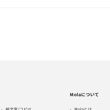
Molaについて
絵文字/コピペ
Molaとは