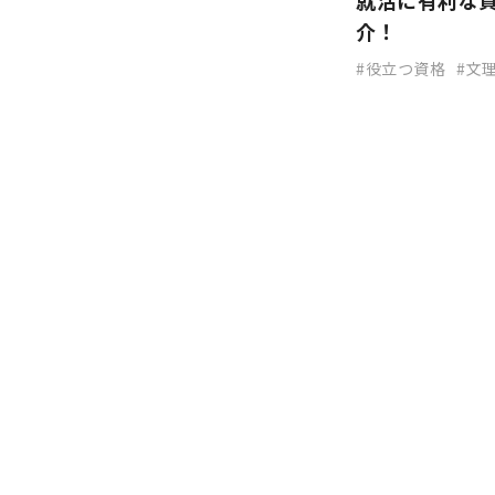
就活に有利な
介！
役立つ資格
文