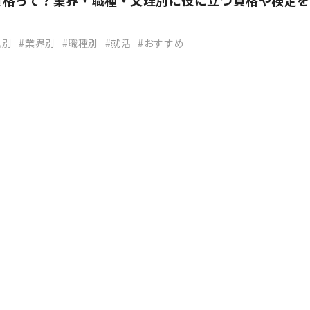
資格って？業界・職種・文理別に役に立つ資格や検定を
理別
業界別
職種別
就活
おすすめ