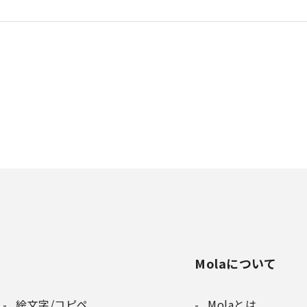
Molaについて
絵文字/コピペ
Molaとは