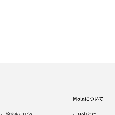
Molaについて
絵文字/コピペ
Molaとは