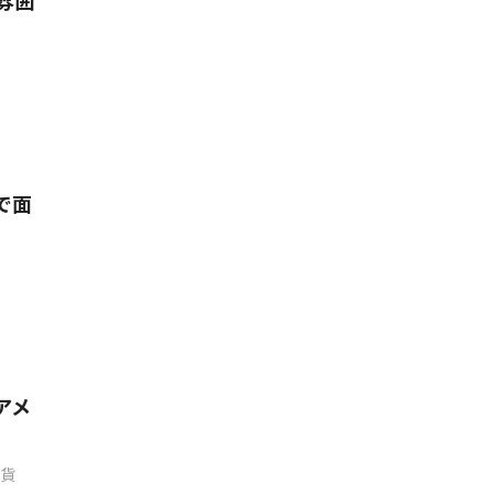
雰囲
で面
アメ
貨