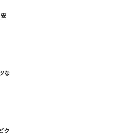
を安
ツな
どク