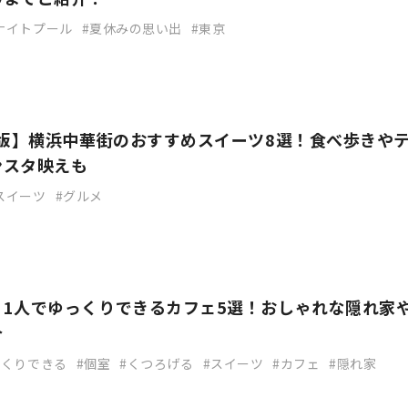
ナイトプール
夏休みの思い出
東京
新版】横浜中華街のおすすめスイーツ8選！食べ歩きや
ンスタ映えも
スイーツ
グルメ
】1人でゆっくりできるカフェ5選！おしゃれな隠れ家
介
っくりできる
個室
くつろげる
スイーツ
カフェ
隠れ家