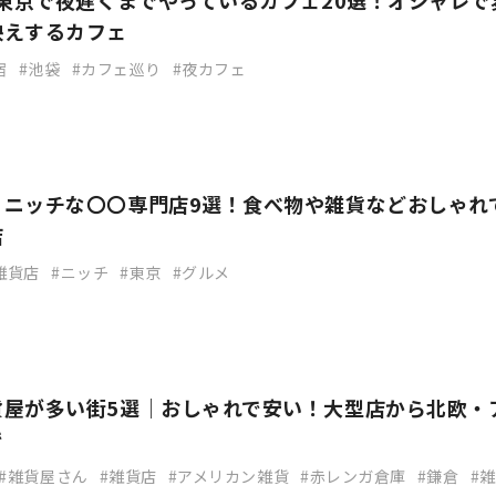
】東京で夜遅くまでやっているカフェ20選！オシャレで
映えするカフェ
宿
池袋
カフェ巡り
夜カフェ
】ニッチな〇〇専門店9選！食べ物や雑貨などおしゃれ
店
雑貨店
ニッチ
東京
グルメ
貨屋が多い街5選｜おしゃれで安い！大型店から北欧・
で
雑貨屋さん
雑貨店
アメリカン雑貨
赤レンガ倉庫
鎌倉
雑