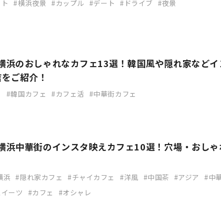
ット
横浜夜景
カップル
デート
ドライブ
夜景
】横浜のおしゃれなカフェ13選！韓国風や隠れ家などイ
店をご紹介！
ェ
韓国カフェ
カフェ活
中華街カフェ
】横浜中華街のインスタ映えカフェ10選！穴場・おしゃ
横浜
隠れ家カフェ
チャイカフェ
洋風
中国茶
アジア
中
スイーツ
カフェ
オシャレ