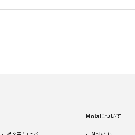
Molaについて
絵文字/コピペ
Molaとは