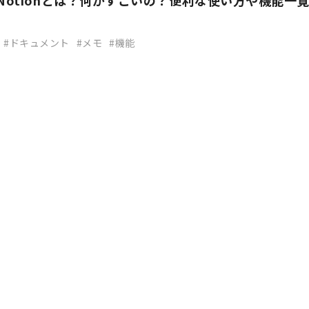
】Notionとは？何がすごいの？便利な使い方や機能一
ドキュメント
メモ
機能