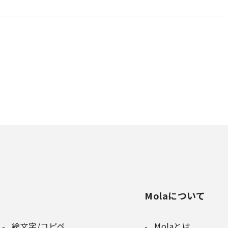
Molaについて
絵文字/コピペ
Molaとは