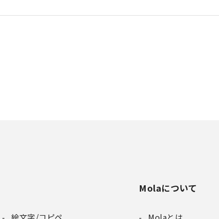
Molaについて
絵文字/コピペ
Molaとは