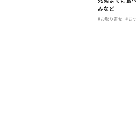
死ぬまでに食
みなど
お取り寄せ
お