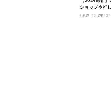
【2024最新
ショップや推
池袋
池袋KPO