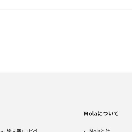
Molaについて
絵文字/コピペ
Molaとは