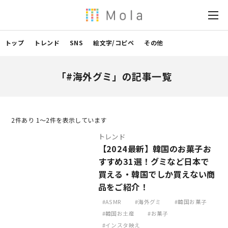
トップ
トレンド
SNS
絵文字/コピペ
その他
「#海外グミ」の記事一覧
2
件あり 1〜2件を表示しています
トレンド
【2024最新】韓国のお菓子お
すすめ31選！グミなど日本で
買える・韓国でしか買えない商
品をご紹介！
ASMR
海外グミ
韓国お菓子
韓国お土産
お菓子
インスタ映え