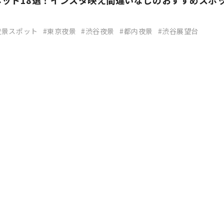
ポット18選！インスタ映え間違いなしのおすすめスポ
夜景スポット
東京夜景
渋谷夜景
都内夜景
渋谷展望台