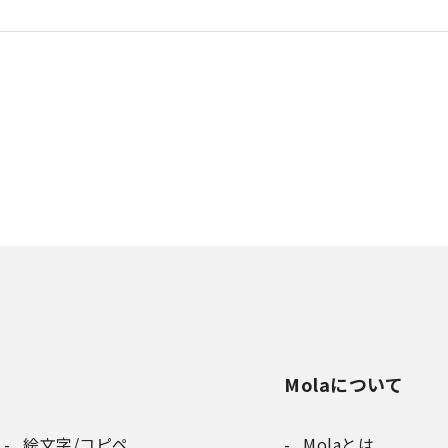
Molaについて
絵文字/コピペ
Molaとは