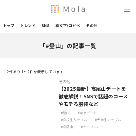
トップ
トレンド
SNS
絵文字/コピペ
その他
「#登山」の記事一覧
2
件あり 1〜2件を表示しています
その他
【2025最新】高尾山デートを
徹底解説！SNSで話題のコース
やモテる服装など
登山
東京デート
高校生カップル
大学生カップル
高尾山
ケーブルカー