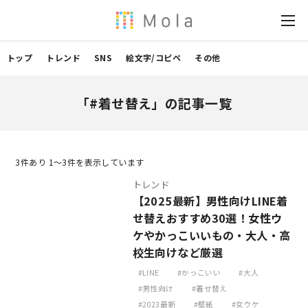
トップ
トレンド
SNS
絵文字/コピペ
その他
「#着せ替え」の記事一覧
3
件あり 1〜3件を表示しています
トレンド
【2025最新】男性向けLINE着
せ替えおすすめ30選！女性ウ
ケやかっこいいもの・大人・高
校生向けなど厳選
LINE
かっこいい
大人
男性向け
着せ替え
2023最新
壁紙
女ウケ