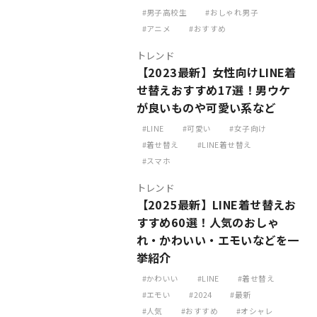
男子高校生
おしゃれ男子
アニメ
おすすめ
トレンド
【2023最新】女性向けLINE着
せ替えおすすめ17選！男ウケ
が良いものや可愛い系など
LINE
可愛い
女子向け
着せ替え
LINE着せ替え
スマホ
トレンド
【2025最新】LINE着せ替えお
すすめ60選！人気のおしゃ
れ・かわいい・エモいなどを一
挙紹介
かわいい
LINE
着せ替え
エモい
2024
最新
人気
おすすめ
オシャレ