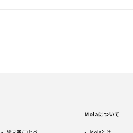
Molaについて
絵文字/コピペ
Molaとは