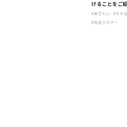
けることをご
あざとい
モテ
社会人マナー