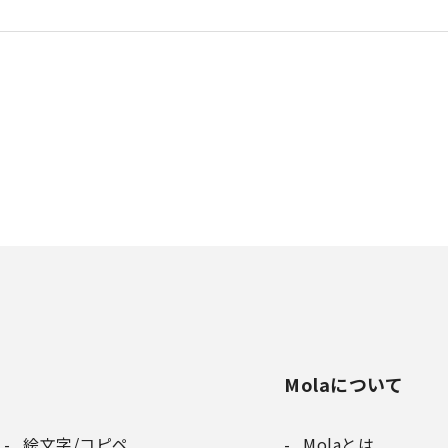
Molaについて
絵文字/コピペ
Molaとは