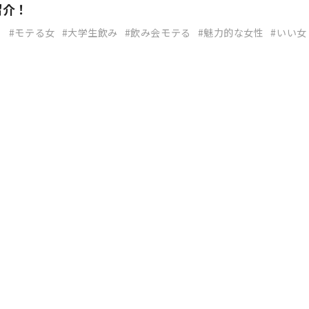
紹介！
る
モテる女
大学生飲み
飲み会モテる
魅力的な女性
いい女