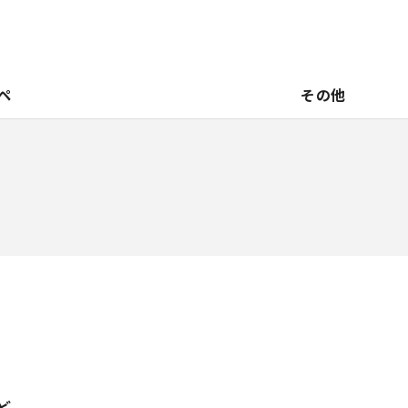
ペ
その他
ど