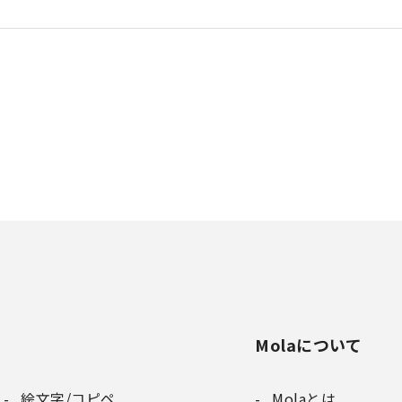
Molaについて
絵文字/コピペ
Molaとは