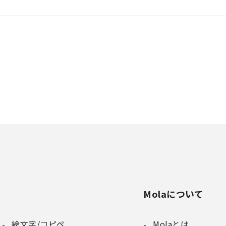
Molaについて
絵文字/コピペ
Molaとは