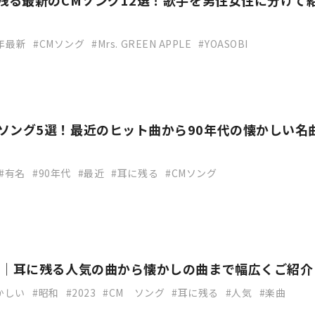
に残る最新のCMソング12選！歌手を男性女性に分けて
3年最新
CMソング
Mrs. GREEN APPLE
YOASOBI
ソング5選！最近のヒット曲から90年代の懐かしい名
有名
90年代
最近
耳に残る
CMソング
選｜耳に残る人気の曲から懐かしの曲まで幅広くご紹介
かしい
昭和
2023
CM ソング
耳に残る
人気
楽曲