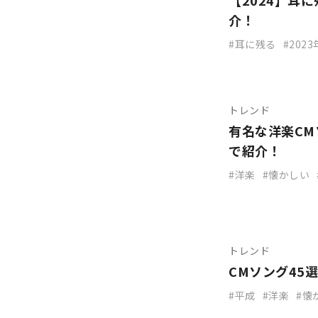
【2024】耳
介！
耳に残る
202
トレンド
有名な洋楽CM
で紹介！
洋楽
懐かしい
トレンド
CMソング45
平成
洋楽
懐