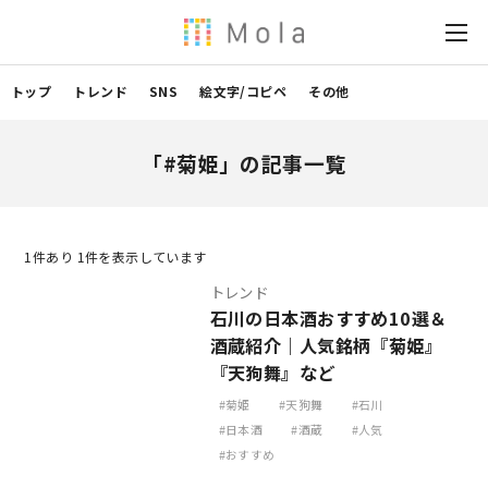
トップ
トレンド
SNS
絵文字/コピペ
その他
「#菊姫」の記事一覧
1
件あり 1件を表示しています
トレンド
石川の日本酒おすすめ10選＆
酒蔵紹介｜人気銘柄『菊姫』
『天狗舞』など
菊姫
天狗舞
石川
日本酒
酒蔵
人気
おすすめ