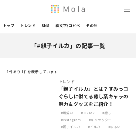
トップ
トレンド
SNS
絵文字/コピペ
その他
「#親子イルカ」の記事一覧
1
件あり 1件を表示しています
トレンド
「親子イルカ」とは？すみっコ
ぐらしに似てる癒し系キャラの
魅力＆グッズをご紹介！
可愛い
TikTok
癒し
instagram
キャラクター
親子イルカ
イルカ
ゆるい