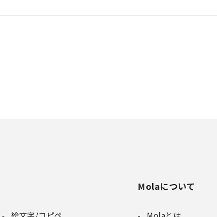
Molaについて
絵文字/コピペ
Molaとは