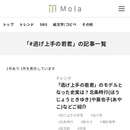
トップ
トレンド
SNS
絵文字/コピペ
その他
「#逃げ上手の若君」の記事一覧
1
件あり 1件を表示しています
トレンド
「逃げ上手の若君」のモデルと
なった史実は？北条時行(ほう
じょうときゆき)や亜也子(あや
こ)などご紹介
逃げ上手の若君
逃げ若
北条時行
亜也子
諏訪頼重
弧次郎
吹雪