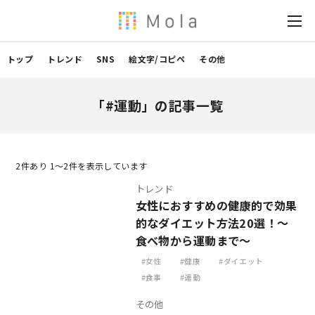
トップ
トレンド
SNS
絵文字/コピペ
その他
「#運動」の記事一覧
2
件あり 1〜2件を表示しています
トレンド
女性におすすめの健康的で効果
的なダイエット方法20選！～
食べ物から運動まで～
女性
健康
ダイエット
食事
運動
その他