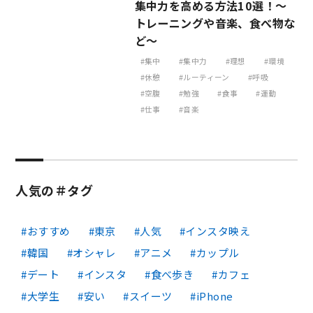
集中力を高める方法10選！～
トレーニングや音楽、食べ物な
ど～
集中
集中力
理想
環境
休憩
ルーティーン
呼吸
空腹
勉強
食事
運動
仕事
音楽
人気の＃タグ
おすすめ
東京
人気
インスタ映え
韓国
オシャレ
アニメ
カップル
デート
インスタ
食べ歩き
カフェ
大学生
安い
スイーツ
iPhone