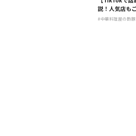
【TikTok
説！人気店も
中華料理屋の酢豚