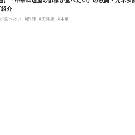
で話題】「中華料理屋の酢豚が食べたい」の歌詞・元ネタ
ご紹介
が食べたい
酢豚
天津飯
中華