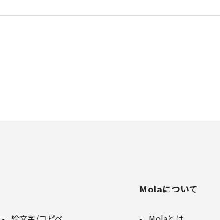
Molaについて
絵文字/コピペ
Molaとは