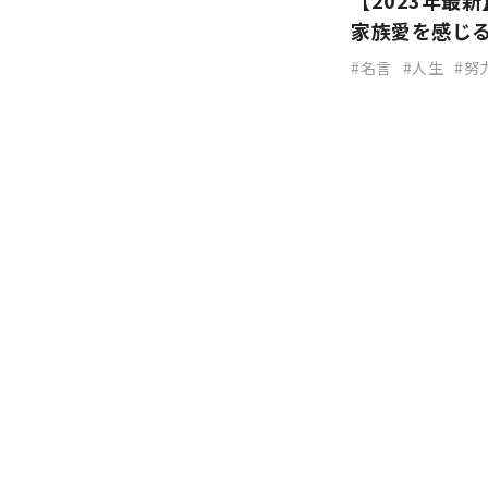
【2023年最
家族愛を感じ
名言
人生
努