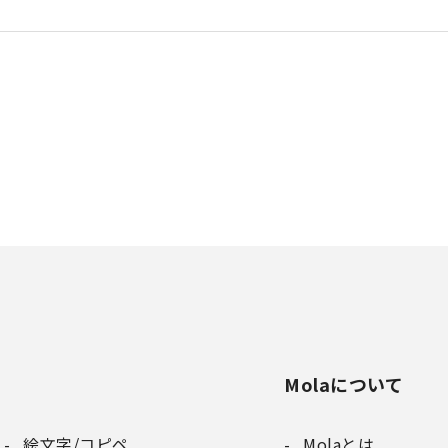
Molaについて
絵文字/コピペ
Molaとは