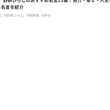
新】野原ひろしのおすすめ名言22選！努力・幸せ・人生
る名言を紹介
力
野原ひろし
家族愛
幸せ