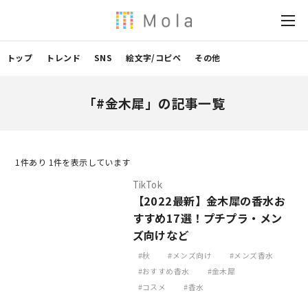
トップ
トレンド
SNS
絵文字/コピペ
その他
「#金木犀」の記事一覧
1
件あり 1件を表示しています
TikTok
【2022最新】金木犀の香水お
すすめ17選！プチプラ・メン
ズ向けなど
秋
メンズ向け
メンズ香水
おすすめ香水
金木犀
コスメ
香水