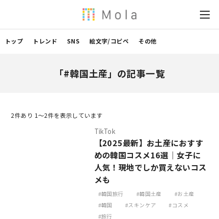
トップ
トレンド
SNS
絵文字/コピペ
その他
「#韓国土産」の記事一覧
2
件あり 1〜2件を表示しています
TikTok
【2025最新】お土産におすす
めの韓国コスメ16選｜女子に
人気！現地でしか買えないコス
メも
韓国旅行
韓国土産
お土産
韓国
スキンケア
コスメ
旅行