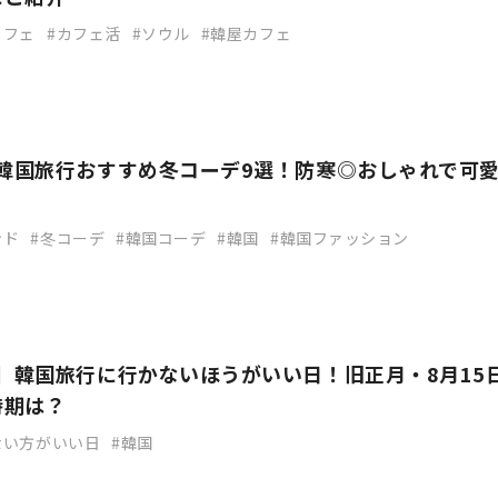
カフェ
カフェ活
ソウル
韓屋カフェ
】韓国旅行おすすめ冬コーデ9選！防寒◎おしゃれで可
ンド
冬コーデ
韓国コーデ
韓国
韓国ファッション
版】韓国旅行に行かないほうがいい日！旧正月・8月15
時期は？
ない方がいい日
韓国