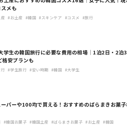
】お土産におすすめの韓国コスメ16選｜女子に人気！現
コスメも
土産
お土産
韓国
スキンケア
コスメ
旅行
】大学生の韓国旅行に必要な費用の相場｜1泊2日・2泊
ど格安プランも
旅行
学生旅行
安い時期
韓国
大学生
ーパーや100均で買える！おすすめのばらまきお菓子
装
韓国お菓子
韓国土産
ばらまきお菓子
お土産
韓国