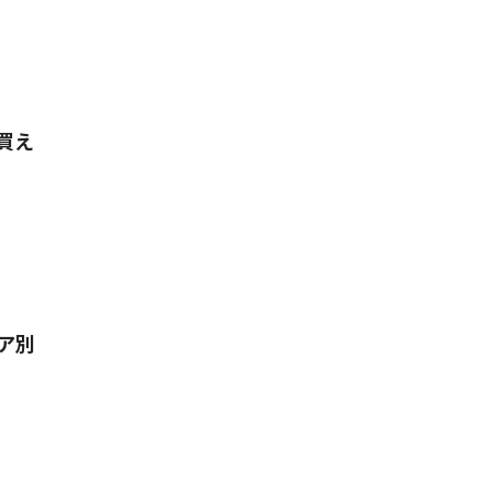
買え
ア別