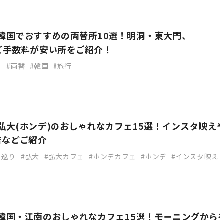
】韓国でおすすめの両替所10選！明洞・東大門、
など手数料が安い所をご紹介！
旅
両替
韓国
旅行
】弘大(ホンデ)のおしゃれなカフェ15選！インスタ映え
店などご紹介
ェ巡り
弘大
弘大カフェ
ホンデカフェ
ホンデ
インスタ映え
】韓国・江南のおしゃれなカフェ15選！モーニングから