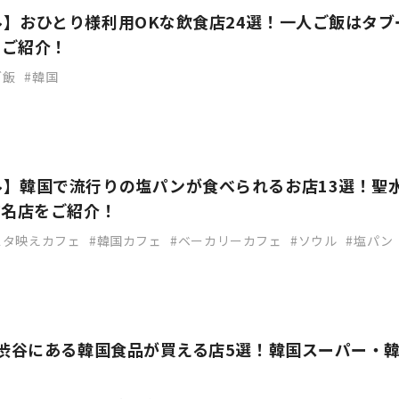
】おひとり様利用OKな飲食店24選！一人ご飯はタブ
もご紹介！
ご飯
韓国
ル】韓国で流行りの塩パンが食べられるお店13選！聖
有名店をご紹介！
スタ映えカフェ
韓国カフェ
ベーカリーカフェ
ソウル
塩パン
】渋谷にある韓国食品が買える店5選！韓国スーパー・