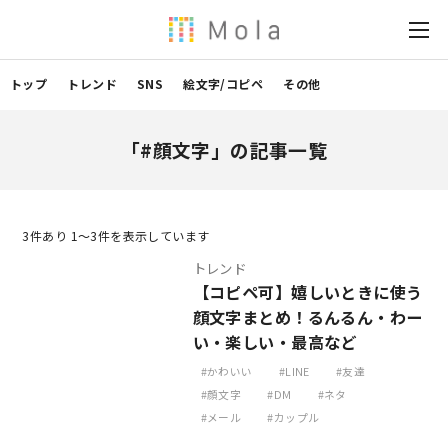
トップ
トレンド
SNS
絵文字/コピペ
その他
「#顔文字」の記事一覧
3
件あり 1〜3件を表示しています
トレンド
【コピペ可】嬉しいときに使う
顔文字まとめ！るんるん・わー
い・楽しい・最高など
かわいい
LINE
友達
顔文字
DM
ネタ
メール
カップル