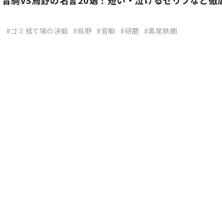
音駒VS烏野の名言20選！短い・泣けるセリフなど徹
ー
ゴミ捨て場の決戦
烏野
音駒
研磨
黒尾鉄朗