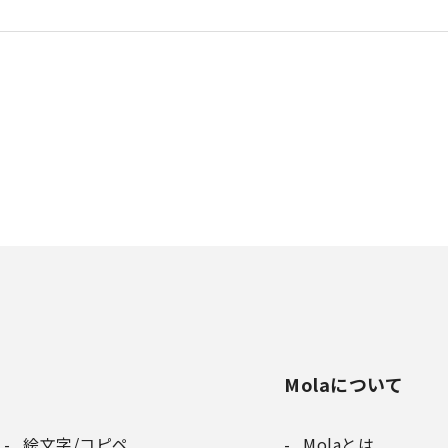
Molaについて
絵文字/コピペ
Molaとは