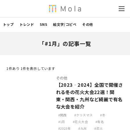
トップ
トレンド
SNS
絵文字/コピペ
その他
「#1月」の記事一覧
1
件あり 1件を表示しています
その他
【2023‐2024】全国で開催さ
れる冬の花火大会22選！関
東・関西・九州など綺麗で有名
な大会を紹介
関西
クリスマス
冬
1月
花火大会
有名
2023年
九州
花火