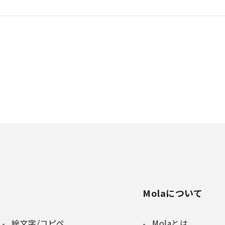
Molaについて
絵文字/コピペ
Molaとは