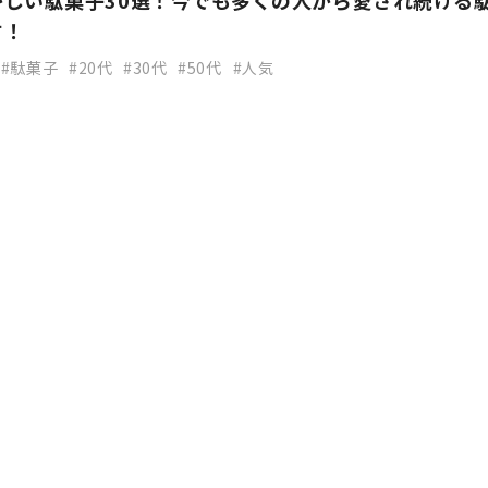
かしい駄菓子30選！今でも多くの人から愛され続ける
す！
駄菓子
20代
30代
50代
人気