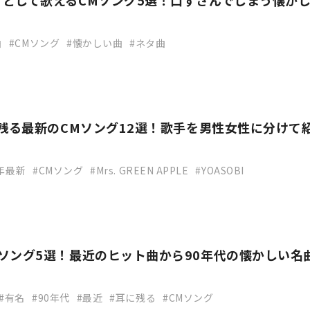
として歌えるCMソング5選！口ずさんでしまう懐か
！
曲
CMソング
懐かしい曲
ネタ曲
に残る最新のCMソング12選！歌手を男性女性に分けて
3年最新
CMソング
Mrs. GREEN APPLE
YOASOBI
ソング5選！最近のヒット曲から90年代の懐かしい名
有名
90年代
最近
耳に残る
CMソング