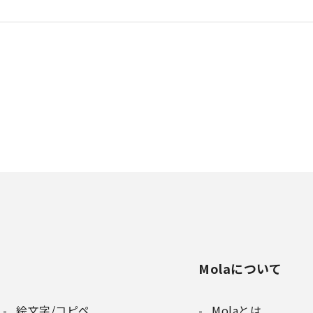
Molaについて
絵文字/コピペ
Molaとは